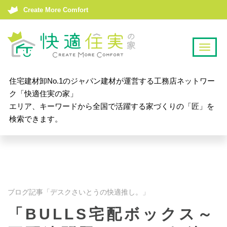
Create More Comfort
T
o
g
住宅建材卸No.1のジャパン建材が運営する工務店ネットワー
g
ク「快適住実の家」
l
エリア、キーワードから全国で活躍する家づくりの「匠」を
e
検索できます。
n
a
v
i
g
a
ブログ記事「デスクさいとうの快適推し。」
t
「BULLS宅配ボックス～
i
o