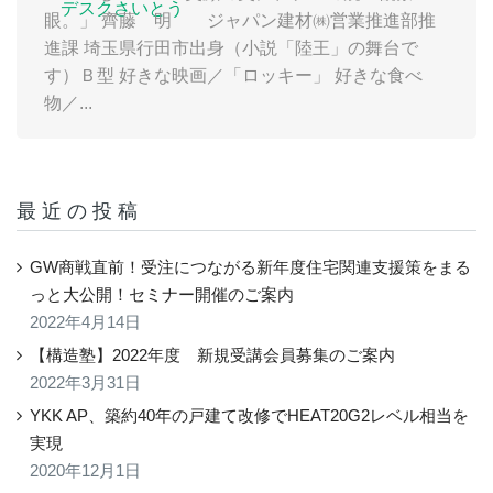
デスクさいとう
眼。」 齊藤 明 ジャパン建材㈱営業推進部推
進課 埼玉県行田市出身（小説「陸王」の舞台で
す）Ｂ型 好きな映画／「ロッキー」 好きな食べ
物／...
最近の投稿
GW商戦直前！受注につながる新年度住宅関連支援策をまる
っと大公開！セミナー開催のご案内
2022年4月14日
【構造塾】2022年度 新規受講会員募集のご案内
2022年3月31日
YKK AP、築約40年の戸建て改修でHEAT20G2レベル相当を
実現
2020年12月1日