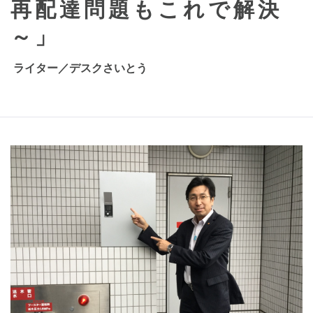
再配達問題もこれで解決
n
～」
ライター／デスクさいとう