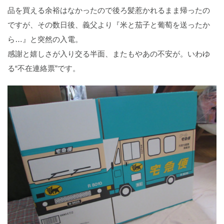
品を買える余裕はなかったので後ろ髪惹かれるまま帰ったの
ですが、その数日後、義父より『米と茄子と葡萄を送ったか
ら…』と突然の入電。
感謝と嬉しさが入り交る半面、またもやあの不安が。いわゆ
る“不在連絡票”です。