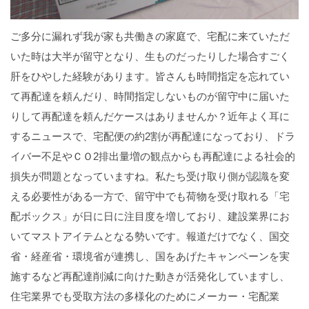
ご多分に漏れず我が家も共働きの家庭で、宅配に来ていただ
いた時は大半が留守となり、生ものだったりした場合すごく
肝をひやした経験があります。皆さんも時間指定を忘れてい
て再配達を頼んだり、時間指定しないものが留守中に届いた
りして再配達を頼んだケースはありませんか？近年よく耳に
するニュースで、宅配便の約2割が再配達になっており、ドラ
イバー不足やＣＯ2排出量増の観点からも再配達による社会的
損失が問題となっていますね。私たち受け取り側が認識を変
える必要性がある一方で、留守中でも荷物を受け取れる「宅
配ボックス」が日に日に注目度を増しており、建設業界にお
いてマストアイテムとなる勢いです。報道だけでなく、国交
省・経産省・環境省が連携し、国をあげたキャンペーンを実
施するなど再配達削減に向けた動きが活発化していますし、
住宅業界でも受取方法の多様化のためにメーカー・宅配業