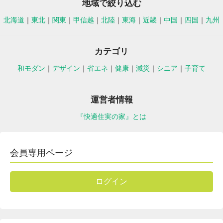
地域で絞り込む
北海道
｜
東北
｜
関東
｜
甲信越
｜
北陸
｜
東海
｜
近畿
｜
中国
｜
四国
｜
九州
カテゴリ
和モダン
｜
デザイン
｜
省エネ
｜
健康
｜
減災
｜
シニア
｜
子育て
運営者情報
『快適住実の家』とは
会員専用ページ
ログイン