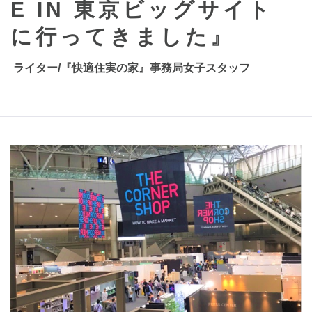
E IN 東京ビッグサイト
n
に行ってきました』
ライター/『快適住実の家』事務局女子スタッフ