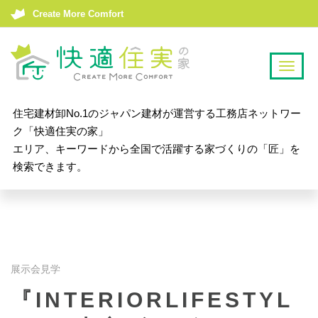
Create More Comfort
T
o
g
住宅建材卸No.1のジャパン建材が運営する工務店ネットワー
g
ク「快適住実の家」
l
エリア、キーワードから全国で活躍する家づくりの「匠」を
e
検索できます。
n
a
v
i
g
a
展示会見学
t
『INTERIORLIFESTYL
i
o