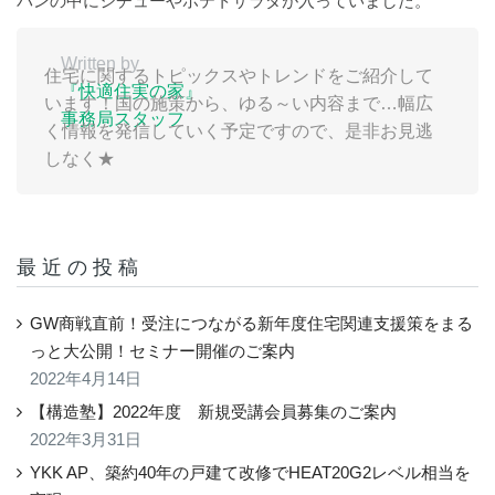
パンの中にシチューやポテトサラダが入っていました。
Written by
住宅に関するトピックスやトレンドをご紹介して
『快適住実の家』
います！国の施策から、ゆる～い内容まで…幅広
事務局スタッフ
く情報を発信していく予定ですので、是非お見逃
しなく★
最近の投稿
GW商戦直前！受注につながる新年度住宅関連支援策をまる
っと大公開！セミナー開催のご案内
2022年4月14日
【構造塾】2022年度 新規受講会員募集のご案内
2022年3月31日
YKK AP、築約40年の戸建て改修でHEAT20G2レベル相当を