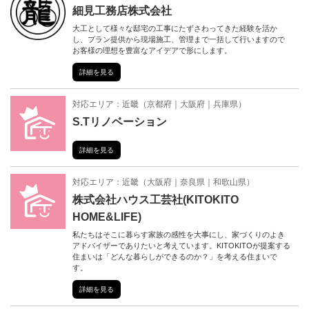
細見工務店株式会社
大工として様々な邸宅の工事にたずさわってきた経験を活か
し、プラン提供から現場施工、管理まで一括して行いますので
お客様の理想を豊富なアイデアで形にします。
詳細を見る
対応エリア：
近畿
（
京都府
大阪府
兵庫県
）
S.Tリノベーション
詳細を見る
対応エリア：
近畿
（
大阪府
奈良県
和歌山県
）
株式会社ハウス工芸社(KITOKITO
HOME&LIFE)
私たちはそこに暮らす家族の感性を大事にし、家づくりのよき
アドバイザーでありたいと考えています。KITOKITOが提案する
住まいは「どんな暮らしができるのか？」を考える住まいで
す。
詳細を見る