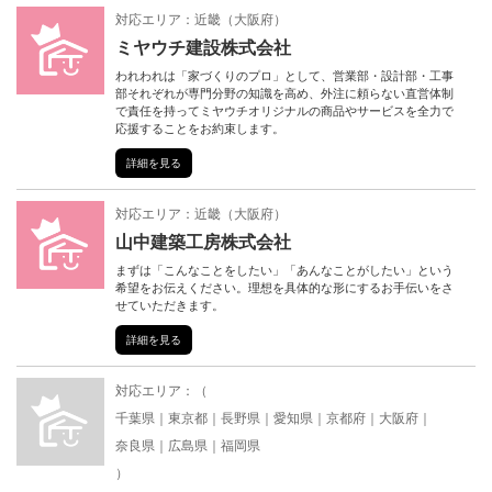
対応エリア：
近畿
（
大阪府
）
ミヤウチ建設株式会社
われわれは「家づくりのプロ」として、営業部・設計部・工事
部それぞれが専門分野の知識を高め、外注に頼らない直営体制
で責任を持ってミヤウチオリジナルの商品やサービスを全力で
応援することをお約束します。
詳細を見る
対応エリア：
近畿
（
大阪府
）
山中建築工房株式会社
まずは「こんなことをしたい」「あんなことがしたい」という
希望をお伝えください。理想を具体的な形にするお手伝いをさ
せていただきます。
詳細を見る
対応エリア：（
千葉県
東京都
長野県
愛知県
京都府
大阪府
奈良県
広島県
福岡県
）