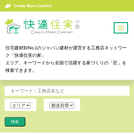
Create More Comfort
T
o
g
住宅建材卸No.1のジャパン建材が運営する工務店ネットワー
g
ク「快適住実の家」
l
エリア、キーワードから全国で活躍する家づくりの「匠」を
e
検索できます。
n
a
v
i
g
a
t
i
o