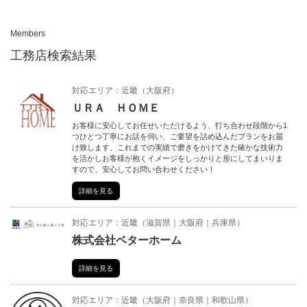
n
Members
工務店検索結果
対応エリア：
近畿
（
大阪府
）
ＵＲＡ ＨＯＭＥ
お客様に安心してお任せいただけるよう、打ち合わせ段階から1
つひとつ丁寧にお話を伺い、ご要望を詰め込んだプランをお届
け致します。これまでの実績で磨きをかけてきた確かな技術力
を活かしお客様が抱くイメージをしっかりと形にしてまいりま
すので、安心してお問い合わせください！
詳細を見る
対応エリア：
近畿
（
滋賀県
大阪府
兵庫県
）
株式会社ベターホーム
詳細を見る
対応エリア：
近畿
（
大阪府
奈良県
和歌山県
）