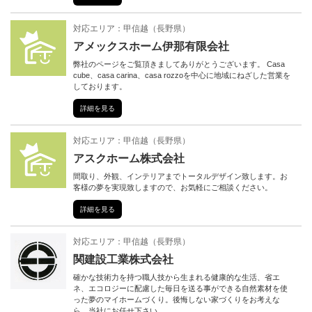
対応エリア：
甲信越
（
長野県
）
アメックスホーム伊那有限会社
弊社のページをご覧頂きましてありがとうございます。 Casa
cube、casa carina、casa rozzoを中心に地域にねざした営業を
しております。
詳細を見る
対応エリア：
甲信越
（
長野県
）
アスクホーム株式会社
間取り、外観、インテリアまでトータルデザイン致します。お
客様の夢を実現致しますので、お気軽にご相談ください。
詳細を見る
対応エリア：
甲信越
（
長野県
）
関建設工業株式会社
確かな技術力を持つ職人技から生まれる健康的な生活、省エ
ネ、エコロジーに配慮した毎日を送る事ができる自然素材を使
った夢のマイホームづくり。後悔しない家づくりをお考えな
ら、当社にお任せ下さい。