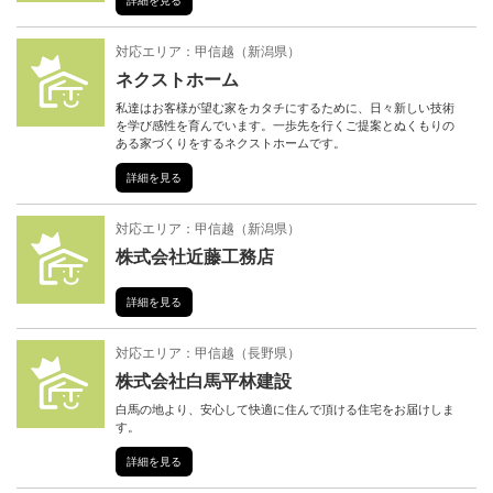
詳細を見る
対応エリア：
甲信越
（
新潟県
）
ネクストホーム
私達はお客様が望む家をカタチにするために、日々新しい技術
を学び感性を育んでいます。一歩先を行くご提案とぬくもりの
ある家づくりをするネクストホームです。
詳細を見る
対応エリア：
甲信越
（
新潟県
）
株式会社近藤工務店
詳細を見る
対応エリア：
甲信越
（
長野県
）
株式会社白馬平林建設
白馬の地より、安心して快適に住んで頂ける住宅をお届けしま
す。
詳細を見る