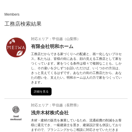
n
Members
工務店検索結果
対応エリア：
甲信越
（
山梨県
）
有限会社明和ホーム
工務店だからできる家づくりへの配慮と、画一化しないプロセ
ス。私たちは、皆様の街にある、顔の見える工務店として家を
つくっています。家をつくる条件は様々で複雑なことも。しか
し、その違いを少しずつお話いただけば、いくつかの方法は、
きっと見えてくるはずです。あなたの街の工務店だから、あな
たの想いを、支えたい。明和ホームは人の力で家をつくってい
きます。
詳細を見る
対応エリア：
甲信越
（
長野県
）
浅井木材株式会社
木材・建材の販売を兼業しているため、流通経費の削減をお客
様に還元でき、一級建築士を置き、建築設計室も併設しており
ますので、プランニングからご相談に対応させていただきま