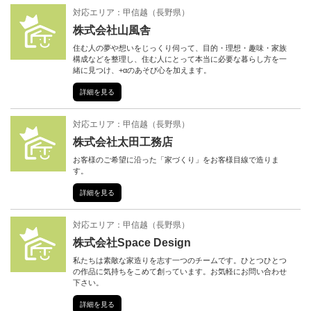
対応エリア：
甲信越
（
長野県
）
株式会社山風舎
住む人の夢や想いをじっくり伺って、目的・理想・趣味・家族
構成などを整理し、住む人にとって本当に必要な暮らし方を一
緒に見つけ、+αのあそび心を加えます。
詳細を見る
対応エリア：
甲信越
（
長野県
）
株式会社太田工務店
お客様のご希望に沿った「家づくり」をお客様目線で造りま
す。
詳細を見る
対応エリア：
甲信越
（
長野県
）
株式会社Space Design
私たちは素敵な家造りを志す一つのチームです。ひとつひとつ
の作品に気持ちをこめて創っています。お気軽にお問い合わせ
下さい。
詳細を見る