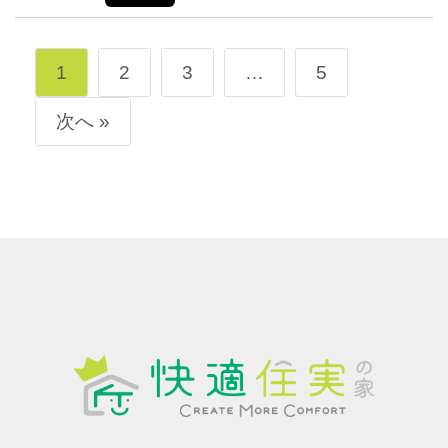
1
2
3
…
5
次へ »