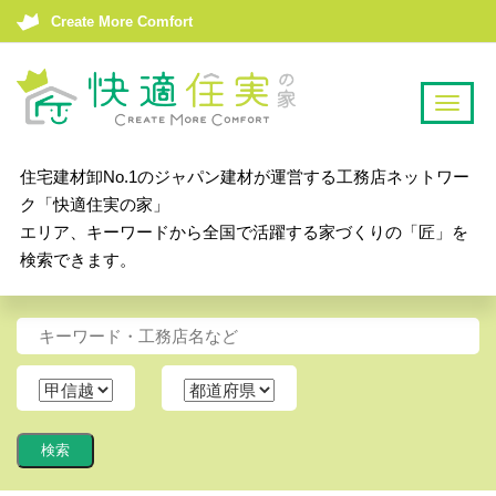
Create More Comfort
T
o
g
住宅建材卸No.1のジャパン建材が運営する工務店ネットワー
g
ク「快適住実の家」
l
エリア、キーワードから全国で活躍する家づくりの「匠」を
e
検索できます。
n
a
v
i
g
a
t
i
o