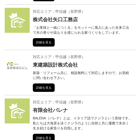
対応エリア：
甲信越
（
長野県
）
株式会社矢口工務店
「お客様と一緒につくる」をモットーに風土にあった在来工法
で木の香りや温もりを感じられる家づくりをしています。
詳細を見る
対応エリア：
甲信越
（
長野県
）
東建築設計株式会社
新築・リフォーム共に、相談無料にて対応しますので、お気軽
に問い合わせ下さい。
詳細を見る
対応エリア：
甲信越
（
長野県
）
有限会社バレナ
BALENA（バレナ）とは、イタリア語でクジラという意味です。
私たちは大海原を泳ぐクジラのように自然と共に優雅で末永く
生き続ける家造りを目指します。
詳細を見る