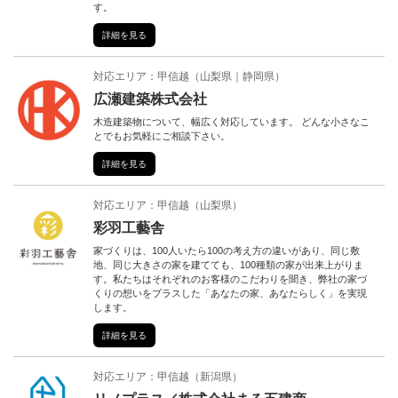
す。
詳細を見る
対応エリア：
甲信越
（
山梨県
静岡県
）
広瀬建築株式会社
木造建築物について、幅広く対応しています。 どんな小さなこ
とでもお気軽にご相談下さい。
詳細を見る
対応エリア：
甲信越
（
山梨県
）
彩羽工藝舎
家づくりは、100人いたら100の考え方の違いがあり、同じ敷
地、同じ大きさの家を建てても、100種類の家が出来上がりま
す。私たちはそれぞれのお客様のこだわりを聞き、弊社の家づ
くりの想いをプラスした「あなたの家、あなたらしく」を実現
します。
詳細を見る
対応エリア：
甲信越
（
新潟県
）