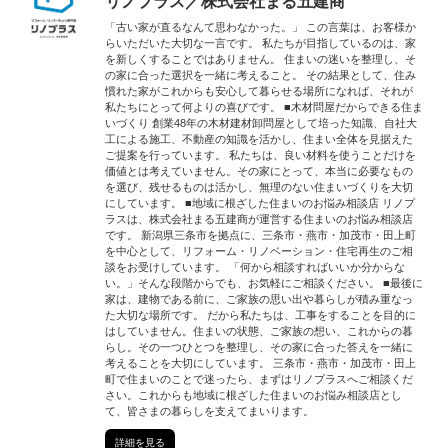
リノプラス／株式会社まる五建商
「古い家が直るなんて思わなかった。」 この言葉は、お客様か
らいただいた大切な一言です。 私たちが目指しているのは、家
を新しくすることではありません。 住まいの迷いを整理し、そ
の家に合った選択を一緒に考えること。 その結果として、住み
慣れた家がこれからも安心して暮らせる場所になれば、それが
私たちにとって何よりの喜びです。 ■木材問屋だからできる住ま
いづくり 創業48年の木材建材卸問屋として培った知識、自社大
工による施工、不動産の知識を活かし、住まい全体を見据えた
ご提案を行っています。 私たちは、良い材料を使うことだけを
価値とは考えていません。その家にとって、本当に必要なもの
を選び、残せるものは活かし、無理のない住まいづくりを大切
にしています。 ■地域に根ざした住まいのお悩み相談店 リノプ
ラスは、株式会社まる五建商が運営する住まいのお悩み相談店
です。 新潟県三条市を拠点に、三条市・燕市・加茂市・田上町
を中心として、リフォーム・リノベーション・住宅再生のご相
談をお受けしています。 「何から相談すればいいか分からな
い。」そんな段階からでも、お気軽にご相談ください。 ■最後に
家は、建物である前に、ご家族の思い出や暮らしが積み重なっ
た大切な場所です。 だから私たちは、工事をすることを目的に
はしていません。住まいの状態、ご家族の想い、これからの暮
らし。その一つひとつを整理し、その家に合った答えを一緒に
考えることを大切にしています。 三条市・燕市・加茂市・田上
町で住まいのことで迷ったら、まずはリノプラスへご相談くだ
さい。これからも地域に根ざした住まいのお悩み相談店とし
て、皆さまの暮らしを支えてまいります。
詳細を見る