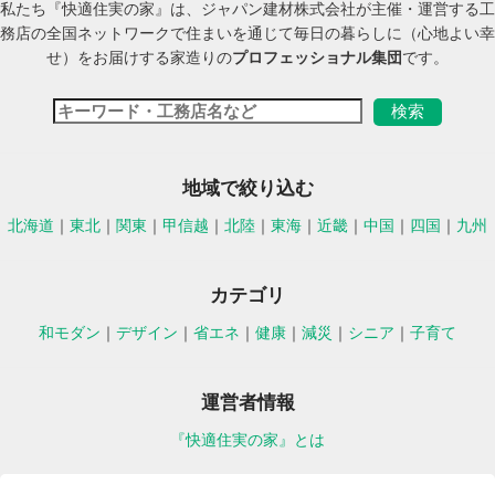
私たち『快適住実の家』は、ジャパン建材株式会社が主催・運営する工
務店の全国ネットワークで住まいを通じて毎日の暮らしに（心地よい幸
せ）をお届けする家造りの
プロフェッショナル集団
です。
地域で絞り込む
北海道
｜
東北
｜
関東
｜
甲信越
｜
北陸
｜
東海
｜
近畿
｜
中国
｜
四国
｜
九州
カテゴリ
和モダン
｜
デザイン
｜
省エネ
｜
健康
｜
減災
｜
シニア
｜
子育て
運営者情報
『快適住実の家』とは