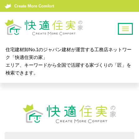
Create More Comfort
T
o
g
住宅建材卸No.1のジャパン建材が運営する工務店ネットワー
g
ク「快適住実の家」
l
エリア、キーワードから全国で活躍する家づくりの「匠」を
e
検索できます。
n
a
v
i
g
a
t
i
o