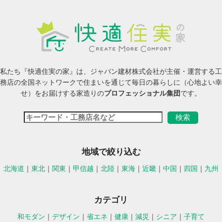
私たち『快適住実の家』は、ジャパン建材株式会社が主催・運営する工
務店の全国ネットワークで住まいを通じて毎日の暮らしに（心地よい幸
せ）をお届けする家造りの
プロフェッショナル集団
です。
地域で絞り込む
北海道
｜
東北
｜
関東
｜
甲信越
｜
北陸
｜
東海
｜
近畿
｜
中国
｜
四国
｜
九州
カテゴリ
和モダン
｜
デザイン
｜
省エネ
｜
健康
｜
減災
｜
シニア
｜
子育て