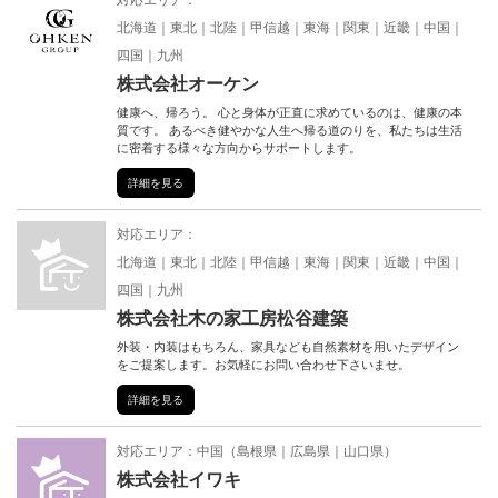
対応エリア：
北海道
東北
北陸
甲信越
東海
関東
近畿
中国
四国
九州
株式会社オーケン
健康へ、帰ろう。 心と身体が正直に求めているのは、健康の本
質です。 あるべき健やかな人生へ帰る道のりを、私たちは生活
に密着する様々な方向からサポートします。
詳細を見る
対応エリア：
北海道
東北
北陸
甲信越
東海
関東
近畿
中国
四国
九州
株式会社木の家工房松谷建築
外装・内装はもちろん、家具なども自然素材を用いたデザイン
をご提案します。お気軽にお問い合わせ下さいませ。
詳細を見る
対応エリア：
中国
（
島根県
広島県
山口県
）
株式会社イワキ