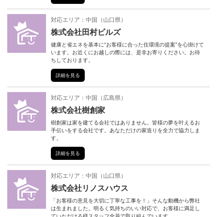
対応エリア：
中国
（
山口県
）
株式会社田村ビルズ
健康と省エネを基本に“お客様に合った住環境の提案”を心掛けて
います。お近くにお越しの際には、是非お寄りください。お待
ちしております。
詳細を見る
対応エリア：
中国
（
広島県
）
株式会社樹創家
樹創家は家を建てる会社ではありません。皆様の夢を叶えるお
手伝いをする会社です。あなただけの家造りを全力で協力しま
す。
詳細を見る
対応エリア：
中国
（
山口県
）
株式会社リノスハウス
「お客様の意見を大切に丁寧な工事を！」そんな動機から弊社
は生まれました。明るく気持ちのいい対応で、お客様に満足し
ていただける様スタッフ全員で取り組んでいます。