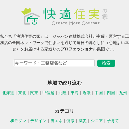
私たち『快適住実の家』は、ジャパン建材株式会社が主催・運営する工
務店の全国ネットワークで住まいを通じて毎日の暮らしに（心地よい幸
せ）をお届けする家造りの
プロフェッショナル集団
です。
地域で絞り込む
北海道
｜
東北
｜
関東
｜
甲信越
｜
北陸
｜
東海
｜
近畿
｜
中国
｜
四国
｜
九州
カテゴリ
和モダン
｜
デザイン
｜
省エネ
｜
健康
｜
減災
｜
シニア
｜
子育て