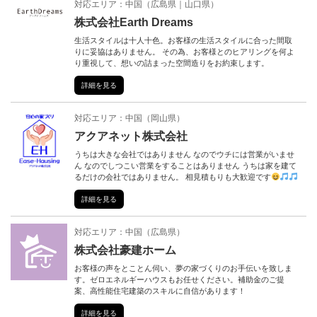
対応エリア：
中国
（
広島県
山口県
）
株式会社Earth Dreams
生活スタイルは十人十色。お客様の生活スタイルに合った間取
りに妥協はありません。 その為、お客様とのヒアリングを何よ
り重視して、想いの詰まった空間造りをお約束します。
詳細を見る
対応エリア：
中国
（
岡山県
）
アクアネット株式会社
うちは大きな会社ではありません なのでウチには営業がいませ
ん なのでしつこい営業をすることはありません うちは家を建て
るだけの会社ではありません。 相見積もりも大歓迎です
詳細を見る
対応エリア：
中国
（
広島県
）
株式会社豪建ホーム
お客様の声をとことん伺い、夢の家づくりのお手伝いを致しま
す。ゼロエネルギーハウスもお任せください。補助金のご提
案、高性能住宅建築のスキルに自信があります！
詳細を見る