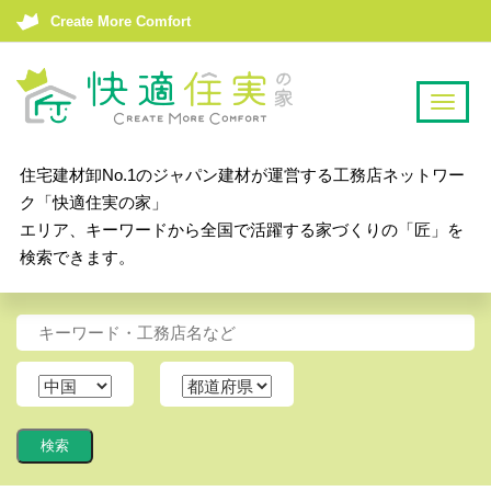
Create More Comfort
T
o
g
住宅建材卸No.1のジャパン建材が運営する工務店ネットワー
g
ク「快適住実の家」
l
エリア、キーワードから全国で活躍する家づくりの「匠」を
e
検索できます。
n
a
v
i
g
a
t
i
o