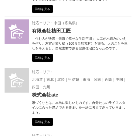
詳細を見る
対応エリア：
中国
（
広島県
）
有限会社植田工匠
「住む人が快適・健康で幸せな生活空間」 大工が木組みのいえ
を作り、左官が塗り壁（100％自然素材）を塗る。人のことを幸
せを考えると、自然素材で創る健康住宅になったのです。
詳細を見る
対応エリア：
北海道
東北
北陸
甲信越
東海
関東
近畿
中国
四国
九州
株式会社ate
家づくりとは、本当に楽しいものです。自分たちのライフスタ
イルに合った満足できる住まいを一緒に考えて創っていきまし
ょう。
詳細を見る