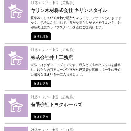
対応エリア：
中国
（
広島県
）
キリン木材株式会社-キリンスタイル-
長年暮らしていく大切な場所だからこそ、デザインありきでは
なく、流行に左右されず、豊かな暮らしができる住まいを、お
客様の理想のライフスタイルを基にご提供します。
詳細を見る
対応エリア：
中国
（
広島県
）
株式会社井上工務店
家造りはまずライフプランです。収入と支出のバランスを計算
し、ゆとりの有るローン計画から建築費を算出して一生の安心
と優良な住まいを手に入れましょう。
詳細を見る
対応エリア：
中国
（
広島県
）
有限会社トヨタホームズ
詳細を見る
対応エリア：
中国
（
山口県
）