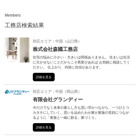
n
Members
工務店検索結果
対応エリア：
中国
（
山口県
）
株式会社森國工務店
住宅の悩みに小さい・大きいは関係ありません。 住まいは生活
に欠かせないことだからこそ異変があれば お気軽に相談してく
ださい。 仕上がり、内容に自信があります。
詳細を見る
対応エリア：
中国
（
岡山県
）
有限会社グランディー
今だけでなく未来の暮らし方も思い浮かべながら、一つひとつ
カタチにしていく。思いを込めたわが家が家族の笑顔につなが
るように「家族と一緒に創る」家づくり。
詳細を見る