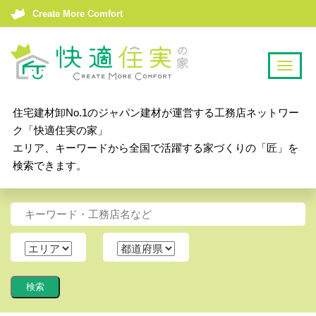
Create More Comfort
T
o
g
住宅建材卸No.1のジャパン建材が運営する工務店ネットワー
g
ク「快適住実の家」
l
エリア、キーワードから全国で活躍する家づくりの「匠」を
e
検索できます。
n
a
v
i
g
a
t
i
o