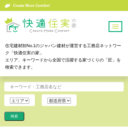
Create More Comfort
T
o
g
住宅建材卸No.1のジャパン建材が運営する工務店ネットワー
g
ク「快適住実の家」
l
エリア、キーワードから全国で活躍する家づくりの「匠」を
e
検索できます。
n
a
v
i
g
a
t
i
o