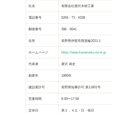
社名
有限会社唐沢木材工業
電話番号
0265 - 73 - 4338
郵便番号
396 - 0041
住所
長野県伊那市西箕輪2021-1
ホームページ
https://www.kanamoku-no-ie.jp
代表者
唐沢 靖史
創業年
1980年
建設業許可
長野県知事許可 第11801号
営業時間
8:00〜17:00
定休日
第２，４土・日・祝日