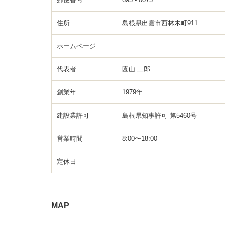
住所
島根県出雲市西林木町911
ホームページ
代表者
園山 二郎
創業年
1979年
建設業許可
島根県知事許可 第5460号
営業時間
8:00〜18:00
定休日
MAP