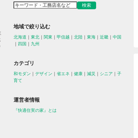
地域で絞り込む
主
北海道
｜
東北
｜
関東
｜
甲信越
｜
北陸
｜
東海
｜
近畿
｜
中国
じ
｜
四国
｜
九州
り
カテゴリ
和モダン
｜
デザイン
｜
省エネ
｜
健康
｜
減災
｜
シニア
｜
子
育て
運営者情報
『快適住実の家』とは