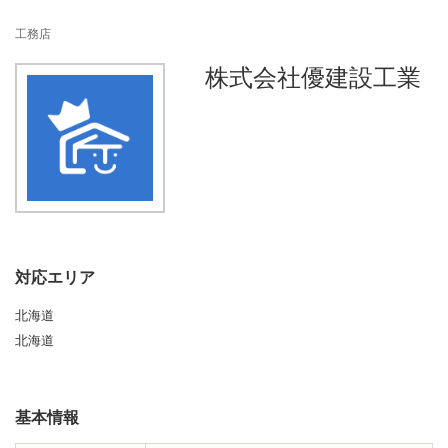
n
工務店
株式会社優建設工業
対応エリア
北海道
北海道
基本情報