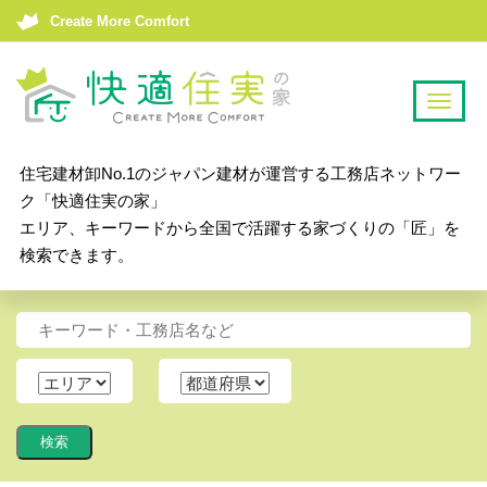
Create More Comfort
T
o
g
住宅建材卸No.1のジャパン建材が運営する工務店ネットワー
g
ク「快適住実の家」
l
エリア、キーワードから全国で活躍する家づくりの「匠」を
e
検索できます。
n
a
v
i
g
a
t
i
o