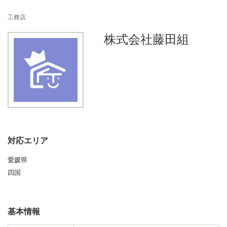
n
工務店
株式会社藤田組
対応エリア
愛媛県
四国
基本情報