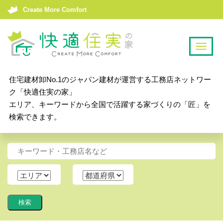
Create More Comfort
T
o
g
住宅建材卸No.1のジャパン建材が運営する工務店ネットワー
g
ク「快適住実の家」
l
エリア、キーワードから全国で活躍する家づくりの「匠」を
e
検索できます。
n
a
v
i
g
a
t
i
o