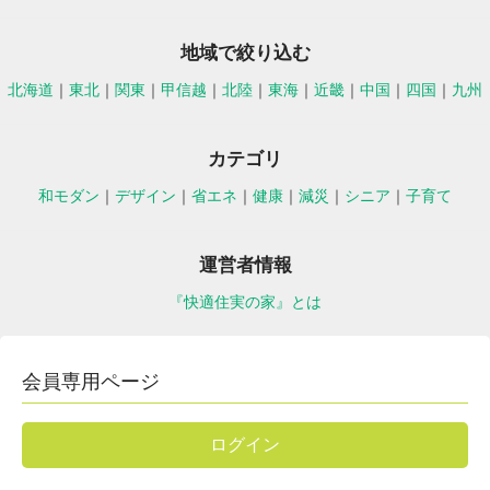
地域で絞り込む
北海道
｜
東北
｜
関東
｜
甲信越
｜
北陸
｜
東海
｜
近畿
｜
中国
｜
四国
｜
九州
カテゴリ
和モダン
｜
デザイン
｜
省エネ
｜
健康
｜
減災
｜
シニア
｜
子育て
運営者情報
『快適住実の家』とは
会員専用ページ
ログイン