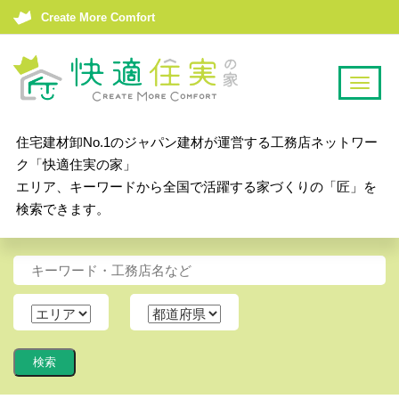
Create More Comfort
T
o
g
住宅建材卸No.1のジャパン建材が運営する工務店ネットワー
g
ク「快適住実の家」
l
エリア、キーワードから全国で活躍する家づくりの「匠」を
e
検索できます。
n
a
v
i
g
a
t
i
o