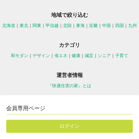
地域で絞り込む
北海道
｜
東北
｜
関東
｜
甲信越
｜
北陸
｜
東海
｜
近畿
｜
中国
｜
四国
｜
九州
カテゴリ
和モダン
｜
デザイン
｜
省エネ
｜
健康
｜
減災
｜
シニア
｜
子育て
運営者情報
『快適住実の家』とは
会員専用ページ
ログイン