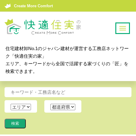
Create More Comfort
T
o
g
住宅建材卸No.1のジャパン建材が運営する工務店ネットワー
g
ク「快適住実の家」
l
エリア、キーワードから全国で活躍する家づくりの「匠」を
e
検索できます。
n
a
v
i
g
a
t
i
o