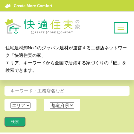
Create More Comfort
T
o
g
住宅建材卸No.1のジャパン建材が運営する工務店ネットワー
g
ク「快適住実の家」
l
エリア、キーワードから全国で活躍する家づくりの「匠」を
e
検索できます。
n
a
v
i
g
a
t
i
o