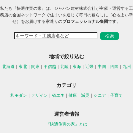
私たち『快適住実の家』は、ジャパン建材株式会社が主催・運営する工
務店の全国ネットワークで住まいを通じて毎日の暮らしに（心地よい幸
せ）をお届けする家造りの
プロフェッショナル集団
です。
地域で絞り込む
北海道
｜
東北
｜
関東
｜
甲信越
｜
北陸
｜
東海
｜
近畿
｜
中国
｜
四国
｜
九州
カテゴリ
和モダン
｜
デザイン
｜
省エネ
｜
健康
｜
減災
｜
シニア
｜
子育て
運営者情報
『快適住実の家』とは