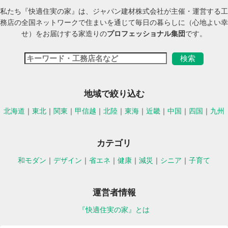
私たち『快適住実の家』は、ジャパン建材株式会社が主催・運営する工
務店の全国ネットワークで住まいを通じて毎日の暮らしに（心地よい幸
せ）をお届けする家造りの
プロフェッショナル集団
です。
地域で絞り込む
北海道
｜
東北
｜
関東
｜
甲信越
｜
北陸
｜
東海
｜
近畿
｜
中国
｜
四国
｜
九州
カテゴリ
和モダン
｜
デザイン
｜
省エネ
｜
健康
｜
減災
｜
シニア
｜
子育て
運営者情報
『快適住実の家』とは