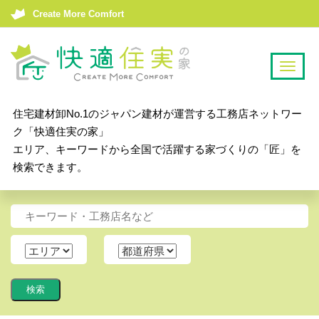
Create More Comfort
T
o
g
住宅建材卸No.1のジャパン建材が運営する工務店ネットワー
g
ク「快適住実の家」
l
エリア、キーワードから全国で活躍する家づくりの「匠」を
e
検索できます。
n
a
v
i
g
a
t
i
o