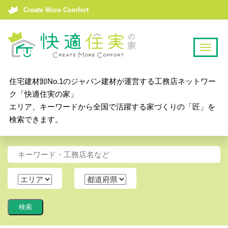
Create More Comfort
T
o
g
住宅建材卸No.1のジャパン建材が運営する工務店ネットワー
g
ク「快適住実の家」
l
エリア、キーワードから全国で活躍する家づくりの「匠」を
e
検索できます。
n
a
v
i
g
a
t
i
o