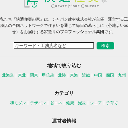
私たち『快適住実の家』は、ジャパン建材株式会社が主催・運営する工
務店の全国ネットワークで住まいを通じて毎日の暮らしに（心地よい幸
せ）をお届けする家造りの
プロフェッショナル集団
です。
地域で絞り込む
北海道
｜
東北
｜
関東
｜
甲信越
｜
北陸
｜
東海
｜
近畿
｜
中国
｜
四国
｜
九州
カテゴリ
和モダン
｜
デザイン
｜
省エネ
｜
健康
｜
減災
｜
シニア
｜
子育て
運営者情報