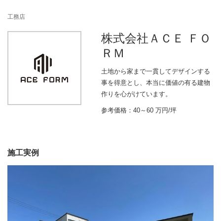
n
工務店
株式会社ＡＣＥ ＦＯ
ＲＭ
土地から家まで一貫してデザインする
事を得意とし、本当に価値の有る建物
作りを心がけています。
参考価格：40～60 万円/坪
施工実例