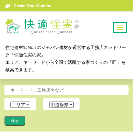
Create More Comfort
T
o
g
住宅建材卸No.1のジャパン建材が運営する工務店ネットワー
g
ク「快適住実の家」
l
エリア、キーワードから全国で活躍する家づくりの「匠」を
e
検索できます。
n
a
v
i
g
a
t
i
o