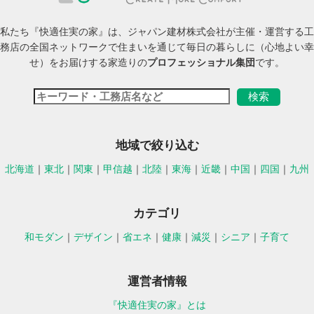
私たち『快適住実の家』は、ジャパン建材株式会社が主催・運営する工
務店の全国ネットワークで住まいを通じて毎日の暮らしに（心地よい幸
せ）をお届けする家造りの
プロフェッショナル集団
です。
地域で絞り込む
北海道
｜
東北
｜
関東
｜
甲信越
｜
北陸
｜
東海
｜
近畿
｜
中国
｜
四国
｜
九州
カテゴリ
和モダン
｜
デザイン
｜
省エネ
｜
健康
｜
減災
｜
シニア
｜
子育て
運営者情報
『快適住実の家』とは