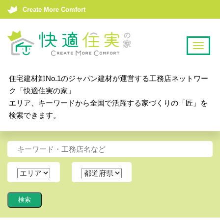
Create More Comfort
T
o
g
住宅建材卸No.1のジャパン建材が運営する工務店ネットワー
g
ク「快適住実の家」
l
エリア、キーワードから全国で活躍する家づくりの「匠」を
e
検索できます。
n
a
v
i
g
a
t
i
o